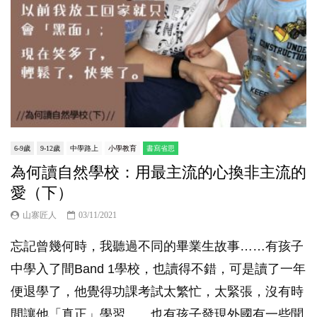
6-9歲
9-12歲
中學路上
小學教育
書寫省思
為何讀自然學校：用最主流的心換非主流的
愛（下）
山寨匠人
03/11/2021
忘記曾幾何時，我聽過不同的畢業生故事……有孩子
中學入了間Band 1學校，也讀得不錯，可是讀了一年
便退學了，他覺得功課考試太繁忙，太緊張，沒有時
間讓他「真正」學習……也有孩子發現外國有一些聞