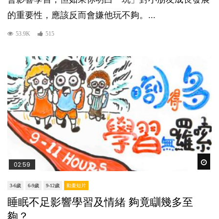
的重要性，應該反而會嫌他玩不夠。...
53.9K
515
Wat
02:59
3-6歲
6-9歲
9-12歲
動畫短片
睡眠不足影響學習及情緒 夠竟瞓幾多至
夠？