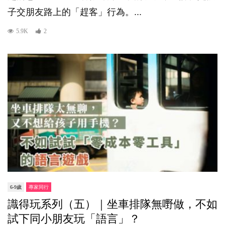
子交朋友路上的「趕客」行為。...
5.9K
2
6-9歲
專家同行
識得玩系列（五）｜坐車排隊無嘢做，不如
試下同小朋友玩「語言」？