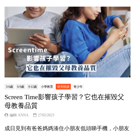
3-6歲
6-9歲
9-12歲
小學教育
研究咁講
青少年
Screen Time影響孩子學習？它也在摧毀父
母教養品質
編輯 ANNA
27/02/2023
成日見到有爸爸媽媽湊住小朋友低頭睇手機，小朋友