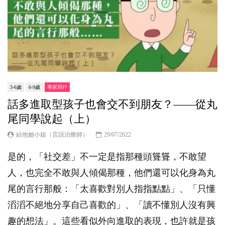
3-6歲
6-9歲
專家同行
話多進取型孩子也會交不到朋友？——從丸
尾同學說起（上）
結他她小姐（言語治療師）
29/07/2022
是的，「社交差」不一定是指那種頭聳聳，不敢望
人，也完全不敢與人傾偈那種，他們還可以化身為丸
尾的言行那般：「太喜歡對別人指指點點」、「只懂
滔滔不絕地分享自己喜歡的」、「讀不懂別人沒有興
趣的想法」。這些看似外向進取的表現，也許就是孩