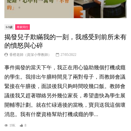
6-9歲
專家同行
揭發兒子欺瞞我的一刻，我感受到前所未有
的憤怒與心碎
香橙老師（資深小學教師）
27/05/2022
事件揭發的當天下午，我正在用心協助幾個打機成癮
的學生。我排出午膳時間見了兩對母子，而教師會議
緊接在午膳後，面談後我只夠時間咬幾口飯。教師會
議後我又趕著聯絡另外幾位家長，希望盡快為學生展
開輔導計劃。就在忙碌過後的當晚，寶貝送我這個壞
消息。我有什麼資格幫助打機成癮的學...
19K
8