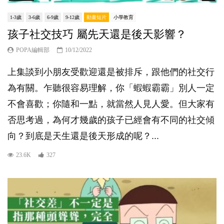
1-3歲
3-6歲
6-9歲
9-12歲
動畫短片
小學教育
孩子社交技巧 屬先天還是後天影響？
POPA編輯部
10/12/2022
上集談到小朋友受歡迎還是被排斥，跟他們的社交行
為有關。乍聽很容易理解，你「蝦蝦霸霸」別人一定
不會喜歡；你隨和一點，就當然人見人愛。但大家有
否思考過，為何才幾歲的孩子已經會有不同的社交傾
向？到底是天生還是後天形成的呢？...
23.6K
327