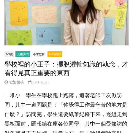
6-9歲
人物訪問
小學教育
特約內容
學校裡的小王子：擺脫灌輸知識的執念，才
看得見真正重要的東西
歡迎投稿
19/11/2021
一堆小一學生在學校跑上跑落，追著老師工友做訪
問，其中一道問題是：「你覺得工作最辛苦的地方是
什麼？」訪問完，學生還要紙筆紀錄下來，逐組走到
黑板面前，匯報給在座各位同學。其中一個受熱訪的