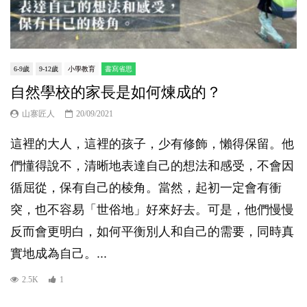
6-9歲
9-12歲
小學教育
書寫省思
自然學校的家長是如何煉成的？
山寨匠人
20/09/2021
這裡的大人，這裡的孩子，少有修飾，懶得保留。他
們懂得說不，清晰地表達自己的想法和感受，不會因
循屈從，保有自己的棱角。當然，起初一定會有衝
突，也不容易「世俗地」好來好去。可是，他們慢慢
反而會更明白，如何平衡別人和自己的需要，同時真
實地成為自己。...
2.5K
1