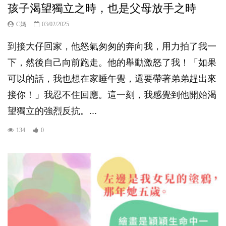
孩子渴望獨立之時，也是父母放手之時
C媽
03/02/2025
到接大仔回家，他怒氣匆匆的奔向我，用力拍了我一
下，然後自己向前跑走。他的舉動激怒了我！「如果
可以的話，我也想在家睡午覺，還要帶著弟弟趕出來
接你！」我忍不住回應。這一刻，我感覺到他開始渴
望獨立的強烈反抗。...
134
0