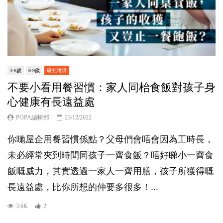
3-6歲
6-9歲
研究咁講
不要小看用餐習慣：家人同枱食飯對孩子身
心健康有長遠益處
POPA編輯部
23/12/2022
你哋屋企用餐習慣係點？父母們會唔會因為工時長，
未必經常夾到時間同孩子一齊食飯？唔好睇小一齊食
飯嘅威力，其實透過一家人一齊用膳，孩子所獲得嘅
長遠益處，比你所想的仲要多很多！...
3.6K
2