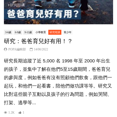
3-6歲
6-9歲
9-12歲
小學教育
研究咁講
青少年
研究：爸爸育兒好有用！？
POPA編輯部
14/06/2022
研究長期追蹤了近 5,000 名 1998 年至 2000 年出生
的孩子，並集中了解在他們5至15歲期間，爸爸育兒
的參與度，例如爸爸有沒有照顧他們飲食，跟他們一
起玩，和他們一起看書，陪他們做功課等等。研究又
比對這些親子互動以及孩子的行為問題，例如哭鬧、
打架、逃學等...
1.2K
1