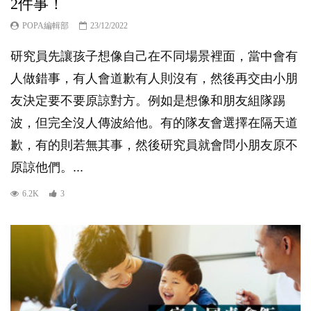
2件事！
POPA編輯部
23/12/2022
研究員先讓孩子想像自己在不同場景裡面，當中會有
人做錯事，有人會道歉有人則沒有，然後再交由小朋
友決定要不要原諒對方。例如是想像和朋友組隊踢
波，但完全沒人傳波給他。有的隊友會選擇在隔天道
歉，有的則若無其事，然後研究員就會問小朋友原不
原諒他們。...
6.2K
3