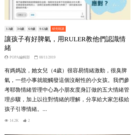
1-3歲
3-6歲
6-9歲
9-12歲
研究咁講
讓孩子有好脾氣，用RULER教他們認識情
緒
POPA編輯部
08/11/2019
有媽媽說，她女兒（4歲）很容易情緒激動，很臭脾
氣，一些小事就能觸發這個沒耐性的小女孩。我們參
考耶魯情緒管理中心為小朋友度身訂做的五大情緒管
理步驟，加上以往對情緒的理解，分享給大家怎樣給
孩子引導情緒。...
14.2K
2