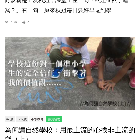
對象就是工友秋姐，課堂上左一句「秋姐個秋字點
寫？」右一句「原來秋姐每日要好早返到學...
7.3K
2
6-9歲
9-12歲
小學教育
書寫省思
為何讀自然學校：用最主流的心換非主流的
愛（上）