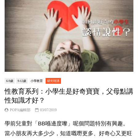
6-9歲
9-12歲
小學教育
研究咁講
性教育系列：小學生是好奇寶寶，父母點講
性知識才好？
POPA編輯部
03/07/2019
學前兒童對「BB喺邊度嚟」呢個問題特別有興趣。
當小朋友再大多少少，知道嘅嘢更多、好奇心又更旺