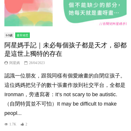
6-9歲
書寫省思
阿星媽手記｜未必每個孩子都是天才，卻都
是這世上獨特的存在
阿星媽
28/04/2023
認識一位朋友，跟我同樣有個愛繪畫的自閉症孩子。
這位媽媽把兒子的數十張畫作放到社交平台，全都是
Ironman，旁邊寫著：It’s not scary to be autistic.
（自閉特質並不可怕）It may be difficult to make
peopl...
1.7K
2