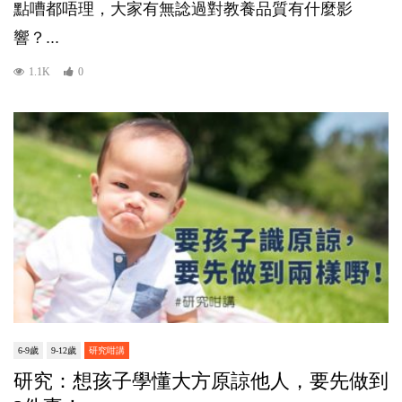
點嘈都唔理，大家有無諗過對教養品質有什麼影
響？...
1.1K
0
6-9歲
9-12歲
研究咁講
研究：想孩子學懂大方原諒他人，要先做到