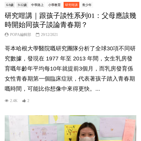
6-9歲
9-12歲
中學路上
小學教育
研究咁講
青少年
研究咁講｜跟孩子談性系列01：父母應該幾
時開始同孩子談論青春期？
POPA編輯部
29/12/2021
哥本哈根大學醫院嘅研究團隊分析了全球30項不同研
究數據，發現在 1977 年至 2013 年間，女生乳房發
育嘅年齡年平均每10年就提前3個月，而乳房發育係
女性青春期第一個臨床症狀，代表著孩子踏入青春期
嘅時間，可能比你想像中來得更快。...
2.4K
2