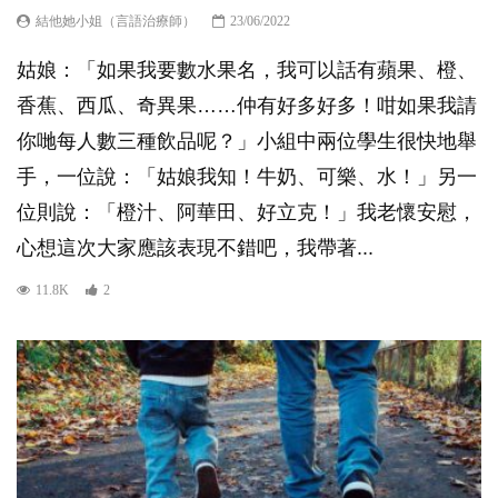
結他她小姐（言語治療師）
23/06/2022
姑娘：「如果我要數水果名，我可以話有蘋果、橙、
香蕉、西瓜、奇異果……仲有好多好多！咁如果我請
你哋每人數三種飲品呢？」小組中兩位學生很快地舉
手，一位說：「姑娘我知！牛奶、可樂、水！」另一
位則說：「橙汁、阿華田、好立克！」我老懷安慰，
心想這次大家應該表現不錯吧，我帶著...
11.8K
2