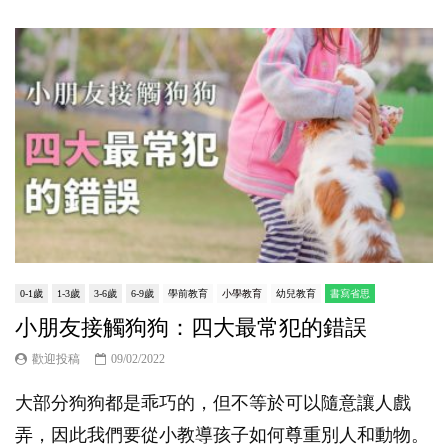
0-1歲
1-3歲
3-6歲
6-9歲
學前教育
小學教育
幼兒教育
書寫省思
小朋友接觸狗狗：四大最常犯的錯誤
歡迎投稿
09/02/2022
大部分狗狗都是乖巧的，但不等於可以隨意讓人戲
弄，因此我們要從小教導孩子如何尊重別人和動物。