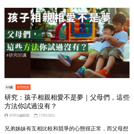
6-9歲
研究咁講
研究：孩子相親相愛不是夢｜父母們，這些
方法你試過沒有？
POPA編輯部
17/03/2022
兄弟姊妹有互相比較和競爭的心態很正常，而父母想