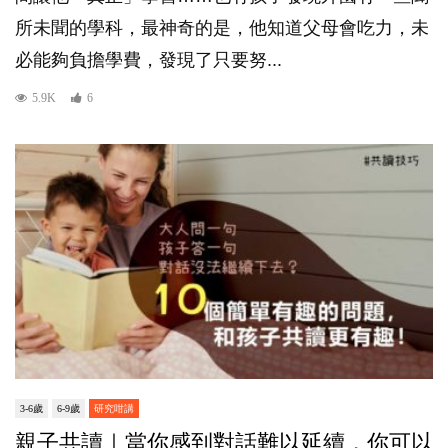
所未聞的學科，最神奇的是，他知道父母會吃力，未
必能夠負擔學費，發現了只要努...
5.9K
6
3-6歲
6-9歲
研究咁講
親子共讀｜當你感到對話難以延續，你可以