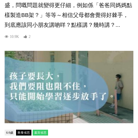
盛，問嘅問題就變得更仔細，例如係「爸爸同媽媽點
樣製造BB架？」等等～相信父母都會覺得好棘手，
到底應該同小朋友講啲咩？點樣講？幾時講？...
10.9K
2
6-9歲
教養省思
書寫省思