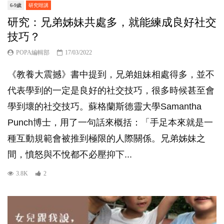
6-9歲
研究咁講
研究：兄弟姊妹共處多，就能練成良好社交
技巧？
POPA編輯部
17/03/2022
《教養大震撼》書中提到，兄弟姐妹相處得多，並不
代表學到的一定是良好的社交技巧，很多時候甚至會
學到壞的社交技巧。蘇格蘭斯德靈大學Samantha
Punch博士，用了一句話來概括：「手足本來就是一
種互動規範會被推到極限的人際關係。兄弟姊妹之
間，憤怒與不悅都不必壓抑下...
3.8K
2