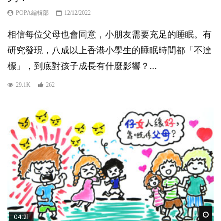
POPA編輯部
12/12/2022
相信每位父母也會同意，小朋友需要充足的睡眠。有
研究發現，八成以上香港小學生的睡眠時間都「不達
標」，到底對孩子成長有什麼影響？...
29.1K
262
Wat
04:21