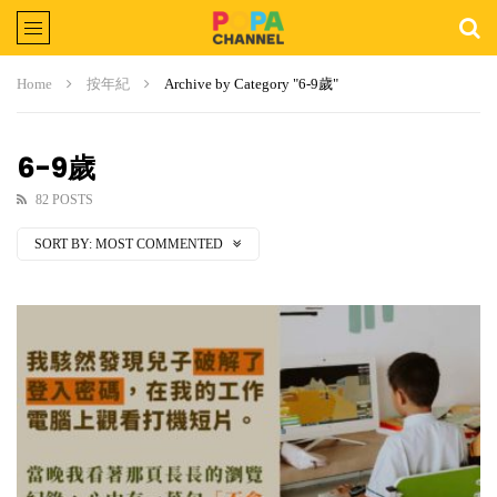
Home
按年紀
Archive by Category "6-9歲"
6-9歲
82 POSTS
SORT BY:
MOST COMMENTED