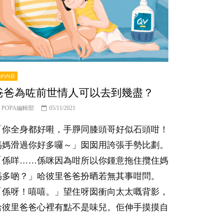
特約內容
爸爸為咗前世情人可以去到幾盡？
POPA編輯部
05/11/2021
「你全身都好嚡，手㬹同膝頭哥好似石頭咁！
媽媽滑過你好多囉～」囡囡用誇張手勢比劃。
「係咩……係咪因為咁所以你鍾意拖住攬住媽
媽多啲？」哈彼里爸爸扮晒若無其事咁問。
「係呀！嘻嘻。」望住呀囡衝向太太嘅背影，
哈彼里爸爸心裡有點不是味兒。佢伸手摸摸自