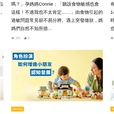
位
嗎？」孕媽媽Connie：「聽說食物敏感也會
，
這樣！不過我也不太肯定……」由食物引起的
過敏問題常見卻不易分辨。遇上突發徵狀，媽
媽們自然不知所措...
也
319
4
特約內容