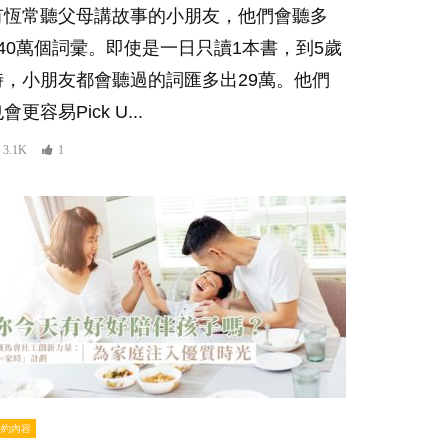
有恆常聽父母講故事的小朋友，他們會聽多
140萬個詞彚。即使是一日只讀1本書，到5歲
時，小朋友都會聽過的詞匯多出29萬。他們
會更容易Pick U...
3.1K
1
特約內容