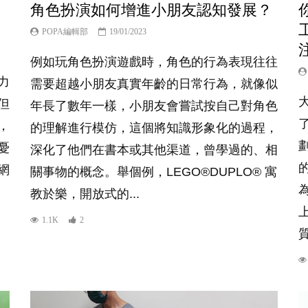
角色扮演如何增進小朋友認知發展？
POPA編輯部
19/01/2023
例如玩角色扮演遊戲時，角色的行為表現往往
力
需要超越小朋友真實年齡的日常行為，就像似
但
年長了數年一樣，小朋友會嘗試按自己對角色
，
的理解進行模仿，這個將知識形象化的過程，
憂
深化了他們在書本或其他渠道，曾學過的、相
網
關事物的概念。舉個例，LEGO®DUPLO® 寓
教於樂，開放式的...
1.1K
2