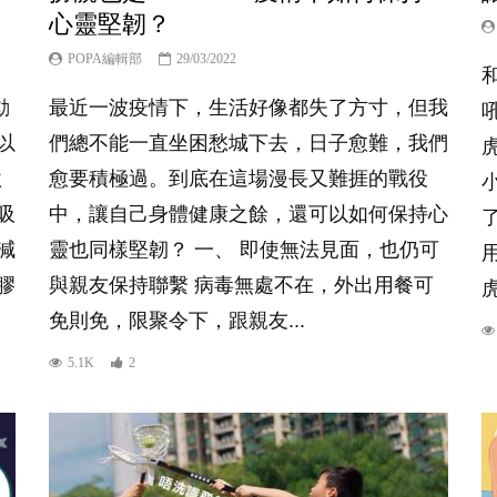
心靈堅韌？
POPA編輯部
29/03/2022
動
最近一波疫情下，生活好像都失了方寸，但我
以
們總不能一直坐困愁城下去，日子愈難，我們
激
愈要積極過。到底在這場漫長又難捱的戰役
吸
中，讓自己身體健康之餘，還可以如何保持心
減
靈也同樣堅韌？ 一、 即使無法見面，也仍可
膠
與親友保持聯繫 病毒無處不在，外出用餐可
免則免，限聚令下，跟親友...
5.1K
2