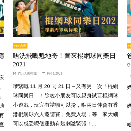
特約內容
穩
唔洗飛嘅魁地奇！齊來棍網球同樂日
2021
POPA編輯部
16/11/2021
床
嚟緊嘅 11 月 20 同 21 日～又有另一次「棍網
。
球同樂日」！除咗小朋友可以親身試玩棍網球
」
小遊戲，玩完有禮物可以拎，嗰兩日仲會有香
哋
港棍網球六人邀請賽，免費入場，等一家大細
有
可以感受呢個運動有幾刺激緊張！...
查