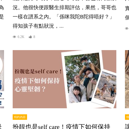
為
況。他很快便跟醫生排期評估，果然，哥哥也
是
一樣在譜系之內。「係咪我陀B陀得唔好？」
個
得知孩子有點狀況，...
6.2K
8
特約內容
母
扮靚也是self care！疫情下如何保持