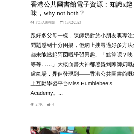
香港公共圖書館電子資源：知識x趣
味，why not both？
POPA編輯部
13/02/2023
跟好多父母一樣，陳師奶對於小朋友嘅專注
問題感到十分困擾，佢網上搜尋過好多方法
都未能燃起阿囡嘅學習興趣。「點算呢？咦
等等……」大概面書大神都感覺到陳師奶嘅
慮氣場，畀佢發現到——香港公共圖書館嘅
上互動學習平台Miss Humblebee’s
Academy。...
2.7K
4