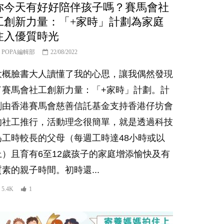
你今天有好好陪伴孩子嗎？賽馬會社
工創新力量：「+家時」計劃為家庭
注入優質時光
POPA編輯部
22/08/2022
大概臉書大人讀懂了我的心思，讓我偶然發現
了賽馬會社工創新力量：「+家時」計劃。計
劃由香港賽馬會慈善信託基金支持香港仔坊會
的社工推行，活動理念很簡單，就是透過科技
為工時較長的父母（每週工時達48小時或以
上）且育有6至12歲孩子的家庭增添愉快及有
質素的親子時間。初時還...
5.4K
1