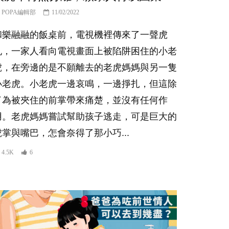
POPA編輯部
11/02/2022
和樂融融的飯桌前，電視機裡傳來了一聲虎
吼，一家人看向電視畫面上被陷阱困住的小老
虎，在旁邊的是不願離去的老虎媽媽與另一隻
小老虎。小老虎一邊哀鳴，一邊掙扎，但這除
了為被夾住的前掌帶來痛楚，並沒有任何作
用。老虎媽媽嘗試幫助孩子逃走，可是巨大的
虎掌與嘴巴，怎會奈得了那小巧...
4.5K
6