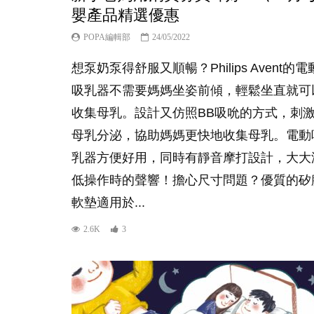
嬰產品精選優惠
POPA編輯部
24/05/2022
想泵奶泵得舒服又順暢？Philips Avent的電
吸乳器不需要媽媽坐姿前傾，輕鬆坐直就可
收集母乳。設計又仿照BB吸吮的方式，刺
母乳分泌，協助媽媽更快地收集母乳。電動
乳器方便好用，同時有靜音摩打設計，大大
低操作時的聲響！擔心尺寸問題？優質的矽
軟墊適用於...
2.6K
3