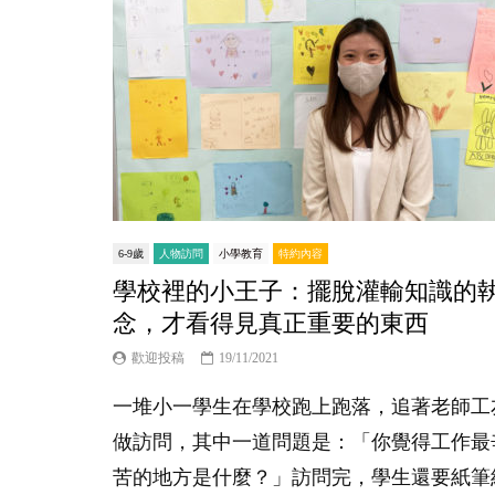
6-9歲
人物訪問
小學教育
特約內容
學校裡的小王子：擺脫灌輸知識的
念，才看得見真正重要的東西
歡迎投稿
19/11/2021
一堆小一學生在學校跑上跑落，追著老師工
做訪問，其中一道問題是：「你覺得工作最
苦的地方是什麼？」訪問完，學生還要紙筆