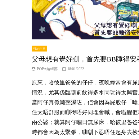
特約內容
父母想有覺好瞓，首先要BB睡得安
POPA編輯部
18/01/2022
原來，哈彼里爸爸的仔仔，夜晚經常會有尿
情況，尤其係臨瞓前飲得多水同玩得太興奮
當阿仔真係瀨整濕咗，佢會因為屁股仔「噏
住太唔舒服而瞓得唔好同埋會喊，會嗌醒佢
兩公婆；就算阿仔嗰日無尿床，哈彼里爸爸
時都會因為太緊張，瞓瞓下忍唔住起身去檢