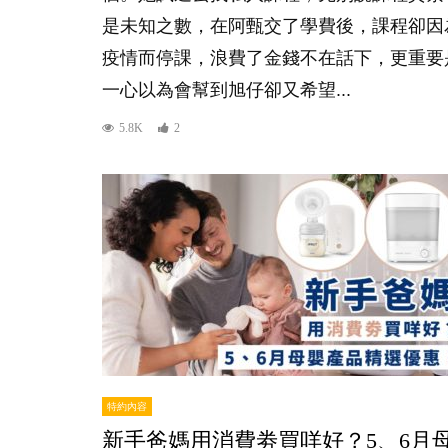
是未知之數，在阿甄交了學費後，課程卻因
疫情而停課，浪費了金錢不在話下，更重要
一心以為會幫到旭仔卻又希望...
5.8K
2
特約內容
新手爸媽用消費劵買咩好？5、6月