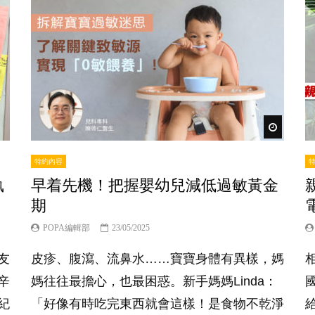
Watch Lat
特約內容
執
早着先機！把握嬰幼兒減低過敏黃金
期
POPA編輯部
23/05/2025
友
皮疹、腹瀉、流鼻水……寶寶身體有異樣，媽
辛
媽往往最擔心，也最困惑。新手媽媽Linda：
紀
「好像有時吃完東西就會這樣！是食物不乾淨