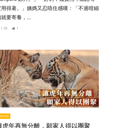
實用得著。」姨媽又忍唔住感嘆：「不過咁細
就要寄養，...
1.1K
1
特約內容
讓虎年再無分離，願家人得以團聚