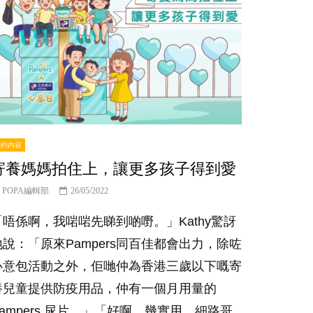
特約內容
寄養媽媽拍住上，讓更多孩子得到愛
POPA編輯部
26/05/2022
「唔係啊，我啱啱先睇到啲嘢。」Kathy驚訝
地說：「原來Pampers同百佳都會出力，除咗
心意包活動之外，佢哋仲為香港三歲以下嘅寄
養兒童提供防疫用品，仲有一個月用量的
Pampers 尿片。」「好啊，幾實用，細路哥