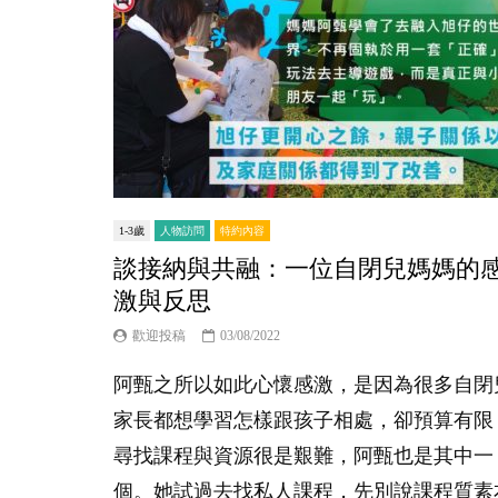
1-3歲
人物訪問
特約內容
談接納與共融：一位自閉兒媽媽的
激與反思
歡迎投稿
03/08/2022
阿甄之所以如此心懷感激，是因為很多自閉
家長都想學習怎樣跟孩子相處，卻預算有限
尋找課程與資源很是艱難，阿甄也是其中一
個。她試過去找私人課程，先別說課程質素