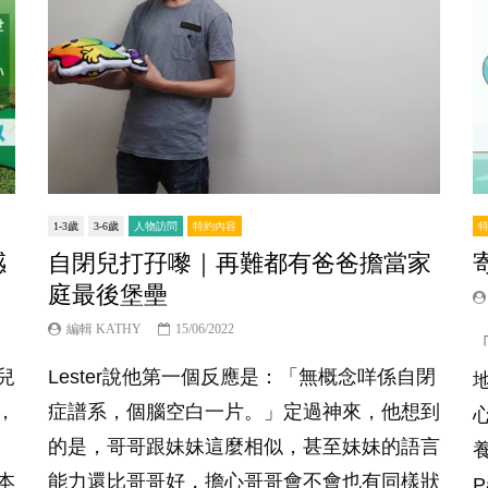
1-3歲
3-6歲
人物訪問
特約內容
感
自閉兒打孖嚟｜再難都有爸爸擔當家
庭最後堡壘
編輯 KATHY
15/06/2022
兒
Lester說他第一個反應是：「無概念咩係自閉
，
症譜系，個腦空白一片。」定過神來，他想到
的是，哥哥跟妹妹這麼相似，甚至妹妹的語言
本
能力還比哥哥好，擔心哥哥會不會也有同樣狀