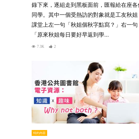
錄下來，逐組走到黑板面前，匯報給在座各
同學。其中一個受熱訪的對象就是工友秋姐
課堂上左一句「秋姐個秋字點寫？」右一句
「原來秋姐每日要好早返到學...
7.3K
2
特約內容