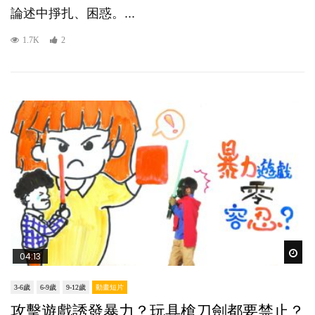
論述中掙扎、困惑。...
1.7K
2
Wat
04:13
3-6歲
6-9歲
9-12歲
動畫短片
攻擊遊戲誘發暴力？玩具槍刀劍都要禁止？