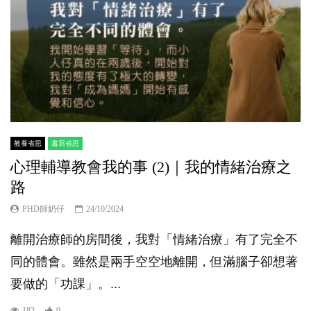
教養省思
書寫省思
心理輔導教會我的事 (2)｜我的情緒治療之
路
PHD師奶仔
24/10/2024
離開治療師的房間後，我對「情緒治療」有了完全不
同的體會。雖然是兩手空空地離開，但滿腦子卻想著
要做的「功課」。...
183
0