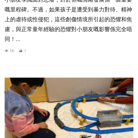
嘅里程碑。不過，如果孩子是遭受到暴力對待、精神
上的虐待或性侵犯，這些創傷情境所引起的恐懼和焦
慮，與正常童年經驗的恐懼對小朋友嘅影響係完全唔
同！...
1K
3