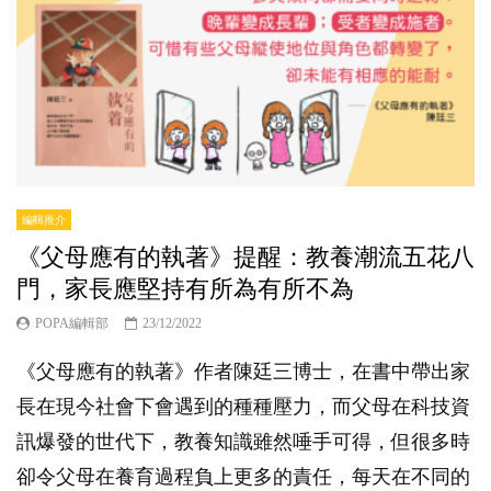
編輯推介
《父母應有的執著》提醒：教養潮流五花八
門，家長應堅持有所為有所不為
POPA編輯部
23/12/2022
《父母應有的執著》作者陳廷三博士，在書中帶出家
長在現今社會下會遇到的種種壓力，而父母在科技資
訊爆發的世代下，教養知識雖然唾手可得，但很多時
卻令父母在養育過程負上更多的責任，每天在不同的