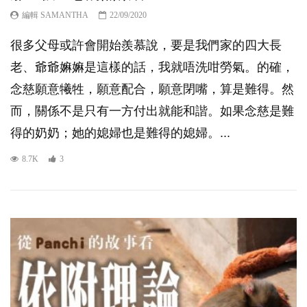
編輯 SAMANTHA
22/09/2020
很多父母或許會開始羨慕說，要是我們家的四大長
老、爺爺嫲嫲是這樣的話，我就唔洗咁勞氣。的確，
念慈願意犧牲，願意配合，願意閉嘴，算是難得。然
而，關係不是只有一方付出就能和諧。如果念慈是難
得的奶奶；她的媳婦也是難得的媳婦。...
8.7K
3