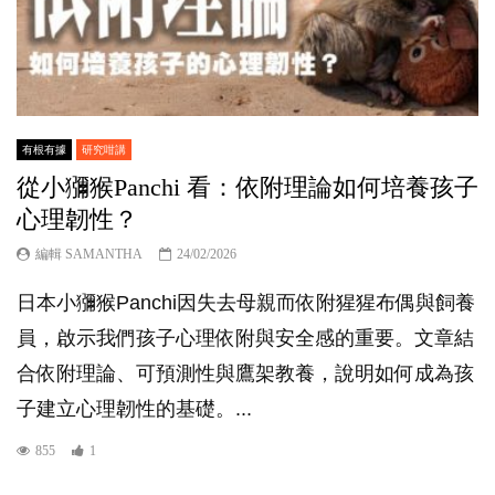
有根有據
研究咁講
從小獼猴Panchi 看：依附理論如何培養孩子
心理韌性？
編輯 SAMANTHA
24/02/2026
日本小獼猴Panchi因失去母親而依附猩猩布偶與飼養
員，啟示我們孩子心理依附與安全感的重要。文章結
合依附理論、可預測性與鷹架教養，說明如何成為孩
子建立心理韌性的基礎。...
855
1