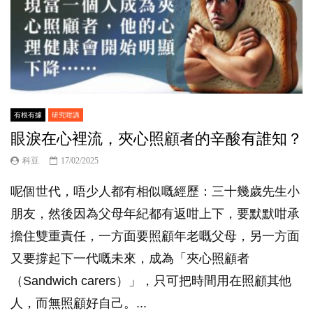
有根有據
研究咁講
眼淚在心裡流，夾心照顧者的辛酸有誰知？
科豆
17/02/2025
呢個世代，唔少人都有相似嘅經歷：三十幾歲先生小
朋友，然後因為父母年紀都有返咁上下，要默默咁承
擔住雙重責任，一方面要照顧年老嘅父母，另一方面
又要撐起下一代嘅未來，成為「夾心照顧者
（Sandwich carers）」，只可把時間用在照顧其他
人，而無照顧好自己。...