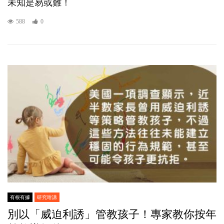
未知是易或難！
588
0
有根有據
研究咁講
別以「威迫利誘」管教孩子！專家教你按年