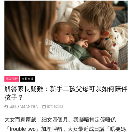
專家同行
有根有據
解答家長疑難：新手二孩父母可以如何陪伴
孩子？
編輯 SAMANTHA
07/04/2025
大女而家兩歲，細女四個月。我都唔肯定係唔係
「trouble two」加埋呷醋，大女最近成日講「唔要媽