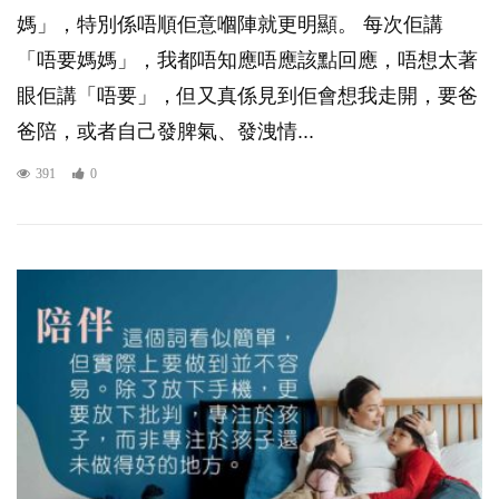
媽」，特別係唔順佢意嗰陣就更明顯。 每次佢講
「唔要媽媽」，我都唔知應唔應該點回應，唔想太著
眼佢講「唔要」，但又真係見到佢會想我走開，要爸
爸陪，或者自己發脾氣、發洩情...
391
0