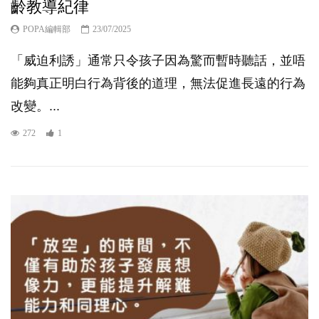
齡教導紀律
POPA編輯部
23/07/2025
「威迫利誘」通常只令孩子因為驚而暫時聽話，並唔
能夠真正明白行為背後的道理，無法促進長遠的行為
改變。...
272
1