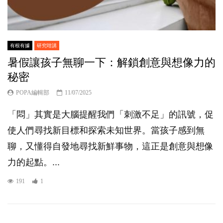
有根有據
研究咁講
暑假讓孩子無聊一下：解鎖創意與想像力的
秘密
POPA編輯部
11/07/2025
「悶」其實是大腦提醒我們「刺激不足」的訊號，促
使人們尋找新目標和探索未知世界。當孩子感到無
聊，又懂得自發地尋找新鮮事物，這正是創意與想像
力的起點。...
191
1