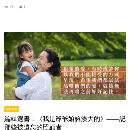
193
1
編輯推介
編輯選書：《我是爺爺嫲嫲湊大的》——記
那些被遺忘的照顧者