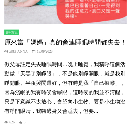
書寫省思
原來當「媽媽」真的會連睡眠時間都失去！
編輯 ANNA
13/09/2023
做父母註定失去睡眠時間…晚上睡覺，我稱呼這個活
動做「天黑了別睜眼」，不是他別睜開眼，就是我別
睜開眼。半夜哭鬧還好，但有時是我「自己攞嚟」，
因為淺眠的我有時候會睜眼，這時候的我並不清醒，
只是下意識不太放心，會望向小生物。要是小生物沒
有睜開眼睛，我轉過身又會睡去，但要...
626
3