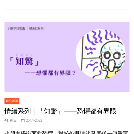
研究咁講
情緒系列｜「知驚」——恐懼都有界限
科豆
26/07/2022
小朋友學識面對恐懼，對於佢嘅情緒發展係一個重要